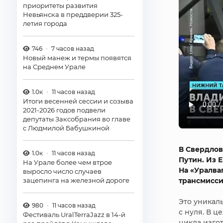
приоритеты развития
Невьянска в преддверии 325-
летия города
746
7 часов назад
Новый манеж и термы появятся
на Среднем Урале
1.0к
11 часов назад
Итоги весенней сессии и созыва
2021-2026 годов подвели
депутаты Заксобрания во главе
с Людмилой Бабушкиной
В Свердлов
1.0к
11 часов назад
Путин. Из 
На Урале более чем втрое
На «Уралва
выросло число случаев
зацепинга на железной дороге
трансмисси
Это уникал
980
11 часов назад
с нуля. В 
Фестиваль UralTerraJazz в 14-й
цикла изго