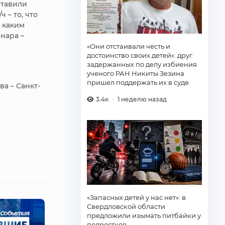
ставили
 – то, что
, каким
нара –
«Они отстаивали честь и
достоинство своих детей»: друг
задержанных по делу избиения
ученого РАН Никиты Зезина
е
пришел поддержать их в суде
а – Санкт-
3.4к
1 неделю назад
«Запасных детей у нас нет»: в
Свердловской области
предложили изымать питбайки у
подростков