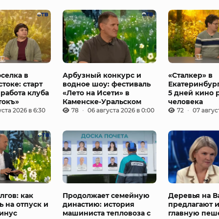
селка в
Арбузный конкурс и
«Сталкер» в
токе: старт
водное шоу: фестиваль
Екатеринбург
 работа клуба
«Лето на Исети» в
5 дней кино 
токъ»
Каменске-Уральском
человека
уста 2026 в 6:30
78
06 августа 2026 в 0:00
72
07 авгус
лгов: как
Продолжает семейную
Деревья на В
ь на отпуск и
династию: история
предлагают 
минус
машиниста тепловоза с
главную пеш