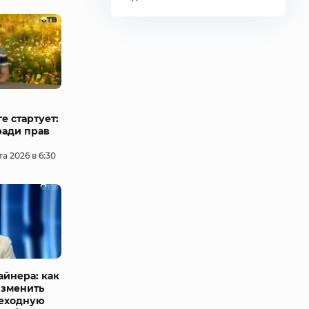
е стартует:
ради прав
та 2026 в 6:30
айнера: как
изменить
еходную