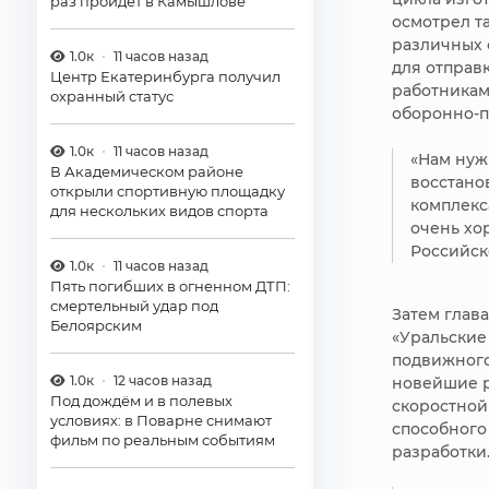
раз пройдёт в Камышлове
осмотрел т
различных 
1.0к
11 часов назад
для отправ
Центр Екатеринбурга получил
работниками
охранный статус
оборонно-п
1.0к
11 часов назад
«Нам нуж
В Академическом районе
восстано
открыли спортивную площадку
комплекс
для нескольких видов спорта
очень хо
Российс
1.0к
11 часов назад
Пять погибших в огненном ДТП:
смертельный удар под
Затем глав
Белоярским
«Уральские
подвижного
1.0к
12 часов назад
новейшие р
Под дождём и в полевых
скоростной
условиях: в Поварне снимают
способного 
фильм по реальным событиям
разработки