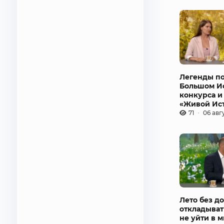
Легенды по
Большом Ис
конкурса и
«Живой Ис
71
06 авг
Лето без до
откладыват
не уйти в 