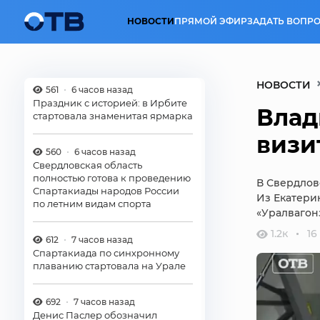
НОВОСТИ
ПРЯМОЙ ЭФИР
ЗАДАТЬ ВОПРО
НОВОСТИ
561
6 часов назад
Праздник с историей: в Ирбите
Влад
стартовала знаменитая ярмарка
визи
560
6 часов назад
Свердловская область
полностью готова к проведению
В Свердлов
Спартакиады народов России
Из Екатери
по летним видам спорта
«Уралвагон
1.2к
16
612
7 часов назад
Спартакиада по синхронному
плаванию стартовала на Урале
692
7 часов назад
Денис Паслер обозначил