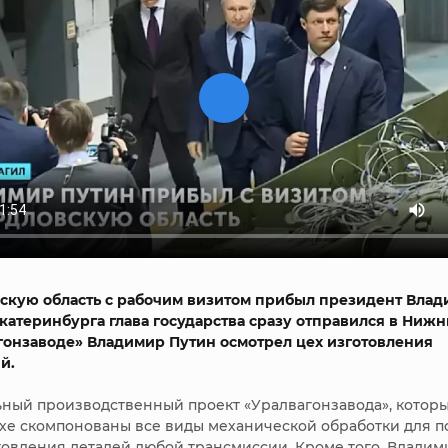
скую область с рабочим визитом прибыл президент Вла
Екатеринбурга глава государства сразу отправился в Нижн
гонзаводе» Владимир Путин осмотрел цех изготовления
й.
ьный производственный проект «Уралвагонзавода», котор
цехе скомпонованы все виды механической обработки для п
товления деталей любой трансмиссии. Кроме того, Владим