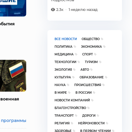
2.3к
1 неделю назад
обытия
ВСЕ НОВОСТИ
ОБЩЕСТВО
ПОЛИТИКА
ЭКОНОМИКА
МЕДИЦИНА
СПОРТ
ТЕХНОЛОГИИ
ТУРИЗМ
ЭКОЛОГИЯ
АВТО
КУЛЬТУРА
ОБРАЗОВАНИЕ
НАУКА
ПРОИСШЕСТВИЯ
В МИРЕ
В РОССИИ
 военная
НОВОСТИ КОМПАНИЙ
БЛАГОУСТРОЙСТВО
ТРАНСПОРТ
ДОРОГИ
 программы
РЕЛИГИЯ
НЕЙРОНОВОСТИ
ЗДОРОВЬЕ
В ПЕРВОМ ЧТЕНИИ