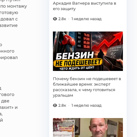
Аркадия Вагнера выступила в
 по монтажу
его защиту
готовую
едовал с
2.8к
1 неделю назад
развитие
о
онного
рировал
Почему бензин не подешевеет в
ближайшее время: эксперт
д
рассказала, к чему готовиться
гового
уральцам
 две
2.8к
1 неделю назад
ахит» и
,
ой