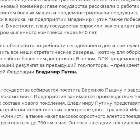
анковый конвейер. Главе государства рассказали о работах
систем боевых машин и продемонстрировали продукцию, 
ки в войска. На предприятии Владимир Путин также побес
. В частности, главу государства спросили, как он видит 
ромышленного комплекса через 5-10 лет.
но обеспечить потребности сегодняшнего дня и нам нужн
вить все наши стратегические резервы. Поэтому для обор
а работы более чем достаточно. В целом, ОПК продемонст
роший результат за предыдущий год-полтора», – президент
кой Федерации
Владимир Путин.
а государства собирается посетить Верхнюю Пышму и заво
 локомотивы». Предприятие занимается производством тя
 состава нового поколения. Владимиру Путину представят
азработки отечественных электропоездов – грузовой «Мал
 «Финист», а также макет высокоскоростного электропоезда
разгоняться до 360 км в час. Он пока на стадии техническ
.