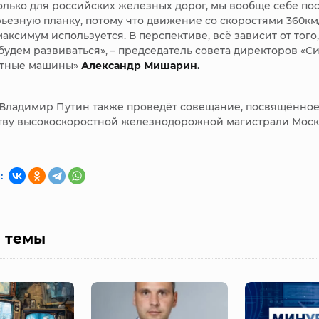
только для российских железных дорог, мы вообще себе по
ьезную планку, потому что движение со скоростями 360км/ч
аксимум используется. В перспективе, всё зависит от того
будем развиваться», – председатель совета директоров «Си
ртные машины»
Александр Мишарин.
 Владимир Путин также проведёт совещание, посвящённо
тву высокоскоростной железнодорожной магистрали Москв
:
е темы