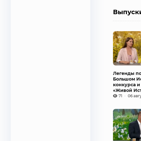
Выпуск
Легенды по
Большом Ис
конкурса и
«Живой Ис
71
06 авг