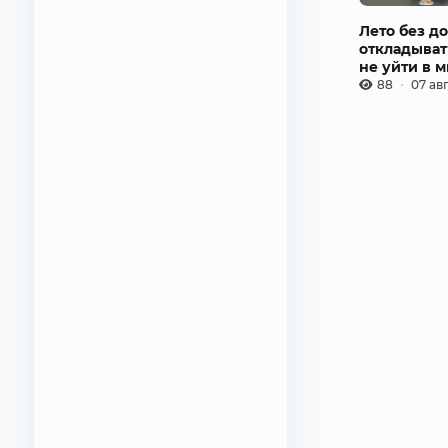
Лето без до
откладыват
не уйти в 
88
07 ав