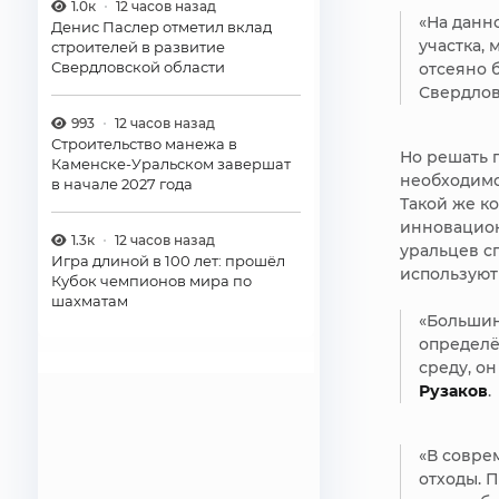
1.0к
12 часов назад
«На данн
Денис Паслер отметил вклад
участка,
строителей в развитие
Свердловской области
отсеяно б
Свердлов
993
12 часов назад
Строительство манежа в
Но решать 
Каменске-Уральском завершат
необходимо
в начале 2027 года
Такой же к
инновацион
1.3к
12 часов назад
уральцев с
Игра длиной в 100 лет: прошёл
используют
Кубок чемпионов мира по
шахматам
«Большин
определё
среду, он
Рузаков
.
«В совре
отходы. 