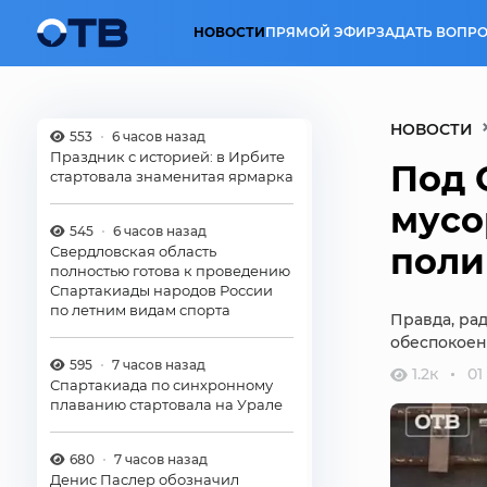
НОВОСТИ
ПРЯМОЙ ЭФИР
ЗАДАТЬ ВОПРО
НОВОСТИ
553
6 часов назад
Праздник с историей: в Ирбите
Под 
стартовала знаменитая ярмарка
мусо
545
6 часов назад
поли
Свердловская область
полностью готова к проведению
Спартакиады народов России
по летним видам спорта
Правда, рад
обеспокоены
595
7 часов назад
1.2к
01
Спартакиада по синхронному
плаванию стартовала на Урале
680
7 часов назад
Денис Паслер обозначил