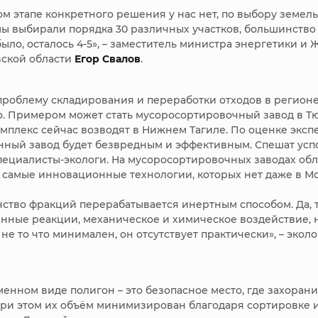
ом этапе конкретного решения у нас нет, по выбору земел
 мы выбирали порядка 30 различных участков, большинство
ыло, осталось 4-5», – заместитель министра энергетики и 
ской области
Егор Свалов
.
проблему складирования и переработки отходов в регион
. Примером может стать мусоросортировочный завод в Т
омплекс сейчас возводят в Нижнем Тагиле. По оценке эксп
ный завод будет безвредным и эффективным. Спешат усп
пециалисты-экологи. На мусоросортировочных заводах обл
 самые инновационные технологии, которых нет даже в Мо
ство фракций перерабатывается инертным способом. Да, 
нные реакции, механическое и химическое воздействие, 
 не то что минимален, он отсутствует практически», – экол
менном виде полигон – это безопасное место, где захоран
При этом их объём минимизирован благодаря сортировке 