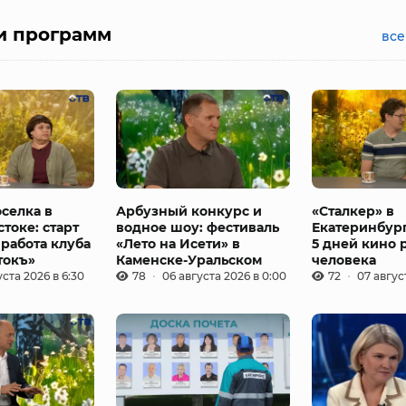
и программ
все
селка в
Арбузный конкурс и
«Сталкер» в
токе: старт
водное шоу: фестиваль
Екатеринбург
 работа клуба
«Лето на Исети» в
5 дней кино 
токъ»
Каменске-Уральском
человека
уста 2026 в 6:30
78
06 августа 2026 в 0:00
72
07 авгус