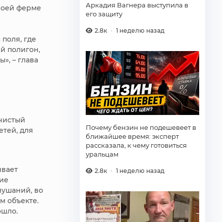
Аркадия Вагнера выступила в
воей ферме
его защиту
2.8к
1 неделю назад
 поля, где
й полигон,
», – глава
 чистый
Почему бензин не подешевеет в
етей, для
ближайшее время: эксперт
рассказала, к чему готовиться
уральцам
ивает
2.8к
1 неделю назад
ние
лушаний, во
м объекте.
ошло.