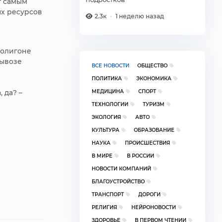
т самым
ых ресурсов
2.3к
1 неделю назад
полигоне
вывозе
ВСЕ НОВОСТИ
ОБЩЕСТВО
ПОЛИТИКА
ЭКОНОМИКА
МЕДИЦИНА
СПОРТ
 да? –
ТЕХНОЛОГИИ
ТУРИЗМ
ЭКОЛОГИЯ
АВТО
КУЛЬТУРА
ОБРАЗОВАНИЕ
НАУКА
ПРОИСШЕСТВИЯ
В МИРЕ
В РОССИИ
НОВОСТИ КОМПАНИЙ
БЛАГОУСТРОЙСТВО
ТРАНСПОРТ
ДОРОГИ
РЕЛИГИЯ
НЕЙРОНОВОСТИ
ЗДОРОВЬЕ
В ПЕРВОМ ЧТЕНИИ