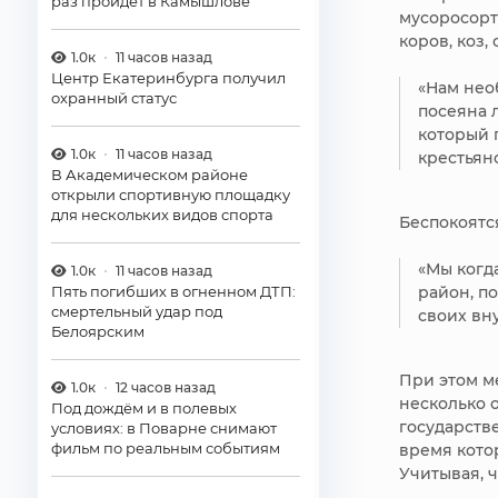
раз пройдёт в Камышлове
мусоросорт
коров, коз,
1.0к
11 часов назад
Центр Екатеринбурга получил
«Нам необ
охранный статус
посеяна 
который п
1.0к
11 часов назад
крестьян
В Академическом районе
открыли спортивную площадку
для нескольких видов спорта
Беспокоятс
«Мы когд
1.0к
11 часов назад
Пять погибших в огненном ДТП:
район, п
смертельный удар под
своих вн
Белоярским
При этом м
1.0к
12 часов назад
несколько 
Под дождём и в полевых
государств
условиях: в Поварне снимают
фильм по реальным событиям
время кото
Учитывая, ч