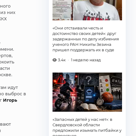
ьного
 из них
ЖКХ
«Они отстаивали честь и
достоинство своих детей»: друг
задержанных по делу избиения
е
ученого РАН Никиты Зезина
юмени.
пришел поддержать их в суде
ертов,
3.4к
1 неделю назад
окоить
асти
скве.
там идут
но выброс в
ог
Игорь
«Запасных детей у нас нет»: в
ивают
Свердловской области
предложили изымать питбайки у
и
подростков