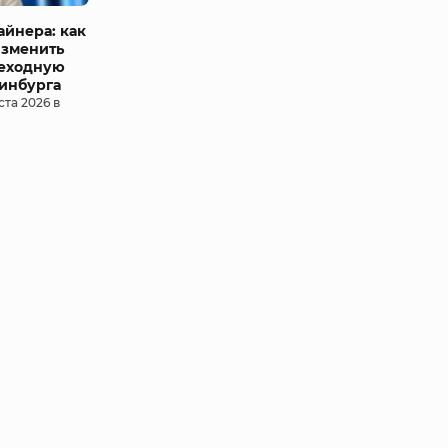
айнера: как
изменить
еходную
ринбурга
ста 2026 в