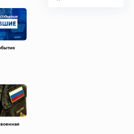
обытия
 военная